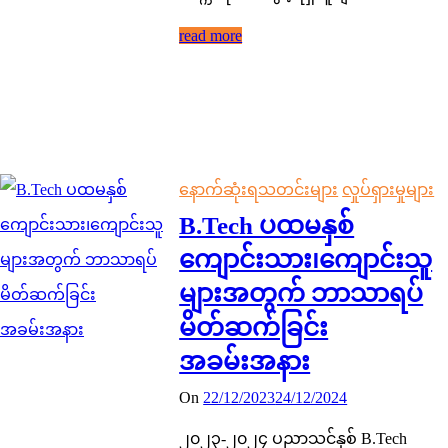
read more
နောက်ဆုံးရသတင်းများ
လှုပ်ရှားမှုများ
B.Tech ပထမနှစ်
ကျောင်းသား၊ကျောင်းသူ
များအတွက် ဘာသာရပ်
မိတ်ဆက်ခြင်း
အခမ်းအနား
On
22/12/2023
24/12/2024
၂၀၂၃-၂၀၂၄ ပညာသင်နှစ် B.Tech