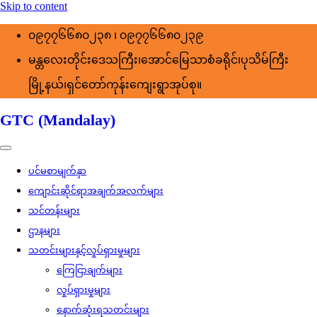
Skip to content
၀၉၇၇၆၆၈၀၂၃၈ ၊ ၀၉၇၇၆၆၈၀၂၃၉
မန္တလေးတိုင်းဒေသကြီး၊အောင်မြေသာစံခရိုင်၊ပုသိမ်ကြီး
မြို့နယ်၊ရှင်တော်ကုန်းကျေးရွာအုပ်စု။
GTC (Mandalay)
ပင်မစာမျက်နှာ
ကျောင်းဆိုင်ရာအချက်အလက်များ
သင်တန်းများ
ဌာနများ
သတင်းများနှင့်လှုပ်ရှားမှုများ
ကြေငြာချက်များ
လှုပ်ရှားမှုများ
နောက်ဆုံးရသတင်းများ