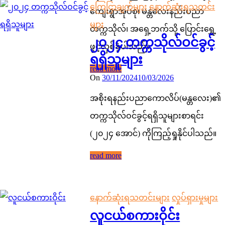
ကြေငြာချက်များ
နောက်ဆုံးရသတင်း
ကျေးရွာအုပ်စု၊ မန္တလေးနည်းပညာ
များ
တက္ကသိုလ်၊ အရှေ့ဘက်သို့ ပြောင်းရွှေ့
၂၀၂၄ တက္ကသိုလ်ဝင်ခွင့်
ဖွင့်လှစ်ခဲ့ပါသည်။
ရရှိသူများ
read more
On
30/11/2024
10/03/2026
အစိုးရနည်းပညာကောလိပ်(မန္တလေး)၏
တက္ကသိုလ်ဝင်ခွင့်ရရှိသူများစာရင်း
(၂၀၂၄ အောင်) ကိုကြည့်ရှုနိုင်ပါသည်။
read more
နောက်ဆုံးရသတင်းများ
လှုပ်ရှားမှုများ
လူငယ်စကားဝိုင်း