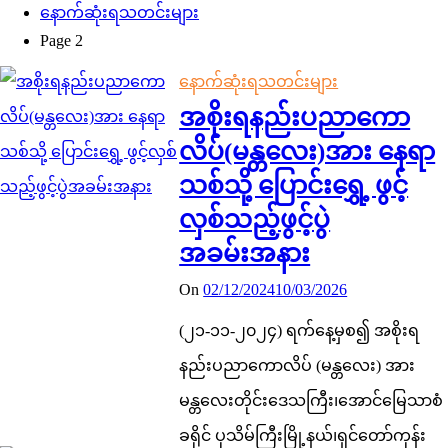
နောက်ဆုံးရသတင်းများ
Page 2
နောက်ဆုံးရသတင်းများ
အစိုးရနည်းပညာကော
လိပ်(မန္တလေး)အား နေရာ
သစ်သို့ ပြောင်းရွှေ့ ဖွင့်
လှစ်သည့်ဖွင့်ပွဲ
အခမ်းအနား
On
02/12/2024
10/03/2026
(၂၁-၁၁-၂၀၂၄) ရက်နေ့မှစ၍ အစိုးရ
နည်းပညာကောလိပ် (မန္တလေး) အား
မန္တလေးတိုင်းဒေသကြီး၊အောင်မြေသာစံ
ခရိုင် ပုသိမ်ကြီးမြို့နယ်၊ရှင်တော်ကုန်း