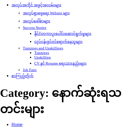
အလုပ်အကိုင် အခွင့်အလမ်းများ
အလုပ်ရှာဖွေရေး Website များ
အလုပ်ခေါ်စာများ
Success Stories
နိုင်ငံတကာပူးပေါင်းဆောင်ရွက်မှုများ
လုပ်ငန်းခွင်ဝင်ရောက်နေသူများ
Trainings and Upskillings
Trainings
Upskilling
CV နှင့် Resume ရေးသားနည်းများ
Job Fairs
စာကြည့်တိုက်
Category:
နောက်ဆုံးရသ
တင်းများ
Home