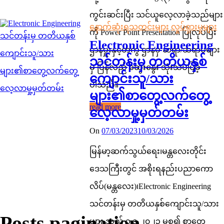
ကွင်းဆင်းပြီး သင်ယူလေ့လာခဲ့သည်များ
နောက်ဆုံးရသတင်းများ
လှုပ်ရှားမှုများ
ကို Power Point Presentation ပြုလုပ်ပြီး
Electronic Engineering
ဌာနမှူးနှင့်တကွ ဌာနမှ ဆရာ/ဆရာမများ
သင်တန်းမှ တတိယနှစ်
မှ ပြန်လည် ဆွေးနွေး သုံးသပ်ပြခဲ့
ကျောင်းသူ/သား
ပါသည်။
များ၏စာတွေ့လက်တွေ့
read more
လေ့လာမှု့မှတ်တမ်း
On
07/03/2023
10/03/2026
မြန်မာ့ဆက်သွယ်ရေး၊မန္တလေးတိုင်း
ဒေသကြီးတွင် အစိုးရနည်းပညာကော
လိပ်(မန္တလေး)၊Electronic Engineering
သင်တန်းမှ တတိယနှစ်ကျောင်းသူ/သား
Posts pagination
များ သည် ၁.၃.၂၀၂၃ မှစ၍ စာတွေ့