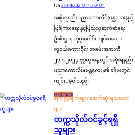
On
21/08/2024
24/12/2024
အစိုးရနည်းပညာကောလိပ်(မန္တလေး)နှင့်
ပြန်ကြားရေးနှင့်ပြည်သူ့ဆက်ဆံရေး
ဦးစီးဌာန တို့ပူးပေါင်းကျင်းပသော
လူငယ်စကားဝိုင်း အခမ်းအနားကို
၂၁.၈.၂၀၂၄ ဗုဒ္ဓဟူးနေ့ တွင် အစိုးရနည်း
ပညာကောလိပ်(မန္တလေး)၏ ခန်းမတွင်
ကျင်းပခဲ့ပါသည်။
read more
ကြေငြာချက်များ
နောက်ဆုံးရသတင်း
များ
တက္ကသိုလ်ဝင်ခွင့်ရရှိ
သူများ