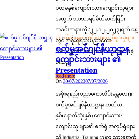
ပထမနှစ်ကျောင်းသား၊ကျောင်းသူများ
အတွက် ဘာသာရပ်မိတ်ဆက်ခြင်း
အခမ်းအနားကို (၂၂-၁၂-၂၀၂၃)ရက် ‌နေ့
နောက်ဆုံးရသတင်းများ
လှုပ်ရှားမှုများ
တွင် အစိုးရနည်းပညာကော
စက်မှုအင်ဂျင်နီယာဌာန
လိပ်(မန္တလေး)၊ စုဝေးခန်းမ၌ ကျင်းပခဲ့
ကျောင်းသားများ ၏
ပါသည်။
Presentation
read more
On
30/07/2023
07/07/2026
အစိုးရနည်းပညာကောလိပ်(မန္တလေး)၊
စက်မှုအင်ဂျင်နီယာဌာန၊ တတိယ
နှစ်(နောက်ဆုံးနှစ်) ကျောင်းသား/
ကျောင်းသူ များ၏ စက်ရုံ၊အလုပ်ရုံများ
သို့ Industrial Training (၃)လ သွား‌ရောက်